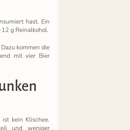
sumiert hast. Ein
0-12 g Reinalkohol.
t. Dazu kommen die
end mit vier Bier
runken
st kein Klischee.
teil und weniger