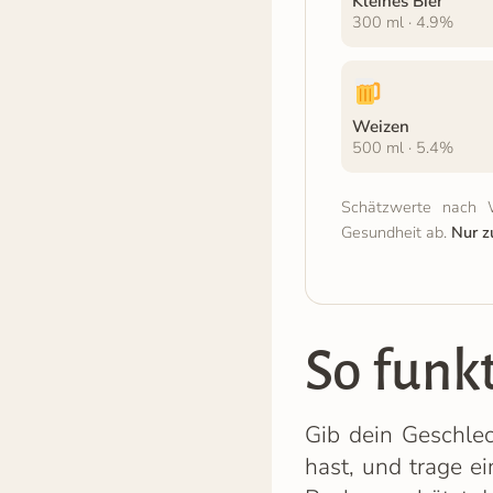
Kleines Bier
300 ml · 4.9%
Weizen
500 ml · 5.4%
Schätzwerte nach 
Gesundheit ab.
Nur z
So funk
Gib dein Geschlec
hast, und trage e