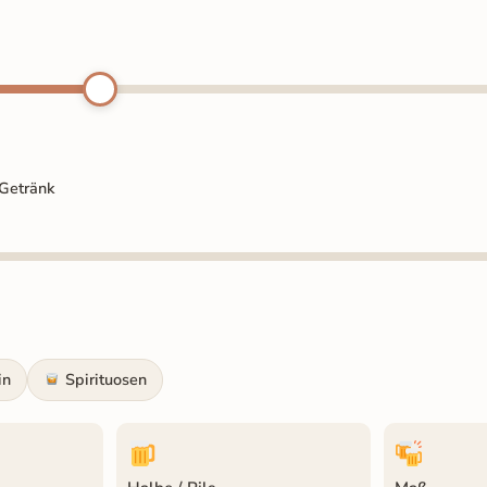
 Getränk
in
Spirituosen